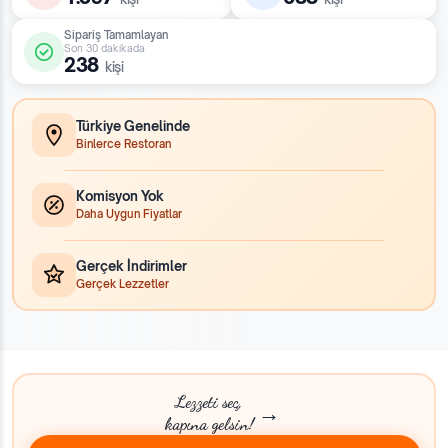
Sipariş Tamamlayan
Son 30 dakikada
238
kişi
Türkiye Genelinde
Binlerce Restoran
Komisyon Yok
Daha Uygun Fiyatlar
Gerçek İndirimler
Gerçek Lezzetler
Lezzeti seç,
→
kapına gelsin!