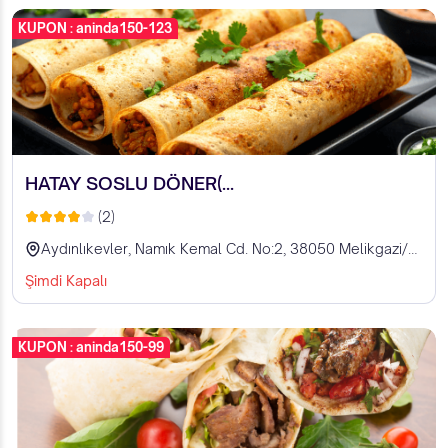
KUPON : aninda150-123
HATAY SOSLU DÖNER(...
(2)
Aydınlıkevler, Namık Kemal Cd. No:2, 38050 Melikgazi/Kayseri, Türkiye
Şimdi Kapalı
KUPON : aninda150-99