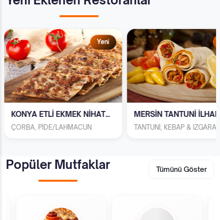
Yeni Eklenen Restoranlar
Yeni
MERSİN TANTUNİ İLHAN U...
SERİNCE ÇİĞ KÖFTE(Küç
TANTUNİ, KEBAP & IZGARA
Popüler Mutfaklar
Tümünü Göster