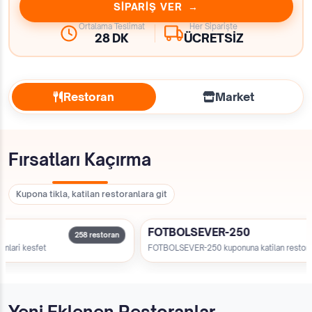
SİPARİŞ VER →
Ortalama Teslimat
Her Siparişte
28 DK
ÜCRETSİZ
Restoran
Market
Fırsatları Kaçırma
Kupona tikla, katilan restoranlara git
%20 indirim
FOTBOLSEVER-250
8 restoran
118 restora
FOTBOLSEVER-250 kuponuna katilan restoranlari kesfet