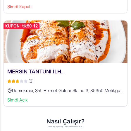
Şimdi Kapalı
KUPON : tik50-12
MERSİN TANTUNİ İLH...
(3)
Demokrasi, Şht. Hikmet Gülnar Sk. no 3, 38350 Melikgazi/Kayseri, Türkiye
Şimdi Açık