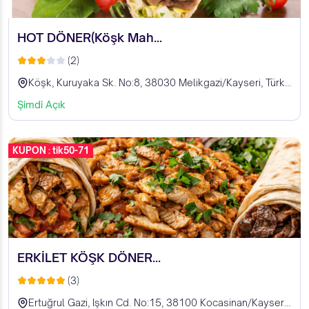
HOT DÖNER(Köşk Mah...
(2)
Köşk, Kuruyaka Sk. No:8, 38030 Melikgazi/Kayseri, Türkiye
Şimdi Açık
KUPON : tik50-71
ERKİLET KÖŞK DÖNER...
(3)
Ertuğrul Gazi, Işkın Cd. No:15, 38100 Kocasinan/Kayseri, Türkiye