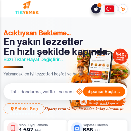
0
Acıktıysan Bekleme...
En yakın lezzetler
En hızlı şekilde kapında.
Bazı Tıklar Hayat Değiştirir...
Yakınındaki en iyi lezzetleri keşfet ve hemen sipariş ver!
Siparişe Başla →
Sipariş vermek hiç bu kadar kolay olmamıştı.
Şehrini Seç
Mobil Uygulamada
Sepete Ekleyen
1.597
688
kişi
kişi