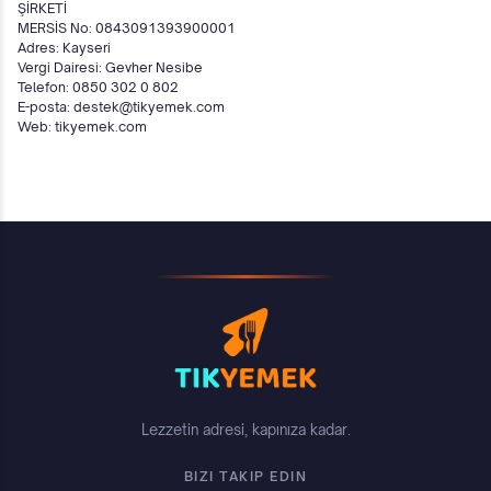
ŞİRKETİ
MERSİS No: 0843091393900001
Adres: Kayseri
Vergi Dairesi: Gevher Nesibe
Telefon: 0850 302 0 802
E-posta: destek@tikyemek.com
Web: tikyemek.com
Lezzetin adresi, kapınıza kadar.
BIZI TAKIP EDIN