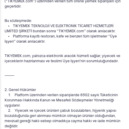
(“TIKYEMEK.com”) üzerinden verilen tüm online yemek siparişleri için
geçerlidir.
Bu sözleşmede:
• TIKYEMEK TEKNOLOJİ VE ELEKTRONİK TİCARET HİZMETLERİ
LİMİTED ŞİRKETİ bundan sonra “TIKYEMEK.com” olarak anılacaktır.
• Platforma kayıtlı restoran, kafe ve benzeri tüm işletmeler “Üye
İşyeri” olarak anılacaktır.
TIKYEMEK.com, yalnızca elektronik aracılık hizmeti sağlar; yiyecek ve
içeceklerin hazırlanması ve teslimi Üye İşyeri’nin sorumluluğundadır.
⸻
2. Genel Hükümler
1. Platform üzerinden verilen siparişlerde 6502 sayılı Tüketicinin
Korunması Hakkında Kanun ve Mesafeli Sözleşmeler Yönetmeliği
uygulanır.
2. Yiyecek ve içecek ürünleri çabuk bozulabilen, hijyenik yapısı
bozulduğunda geri alınması mümkün olmayan ürünler olduğundan,
mevzuat gereği haklı sebep olmadıkça cayma hakkı ve iade mümkün
değildir.