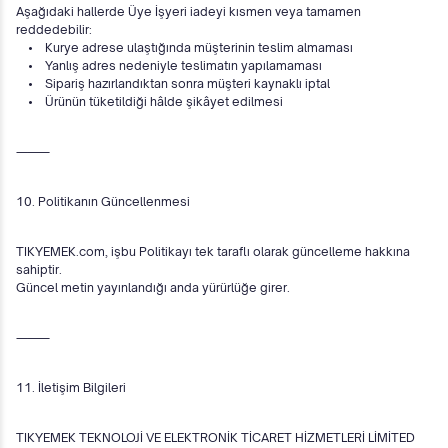
Aşağıdaki hallerde Üye İşyeri iadeyi kısmen veya tamamen
reddedebilir:
• Kurye adrese ulaştığında müşterinin teslim almaması
• Yanlış adres nedeniyle teslimatın yapılamaması
• Sipariş hazırlandıktan sonra müşteri kaynaklı iptal
• Ürünün tüketildiği hâlde şikâyet edilmesi
⸻
10. Politikanın Güncellenmesi
TIKYEMEK.com, işbu Politikayı tek taraflı olarak güncelleme hakkına
sahiptir.
Güncel metin yayınlandığı anda yürürlüğe girer.
⸻
11. İletişim Bilgileri
TIKYEMEK TEKNOLOJİ VE ELEKTRONİK TİCARET HİZMETLERİ LİMİTED